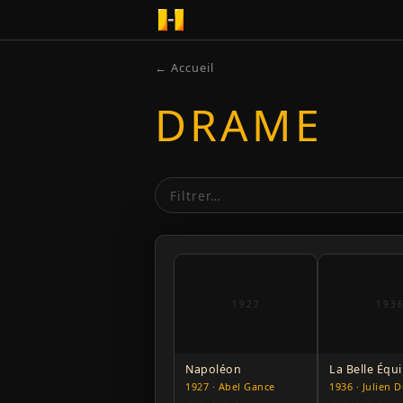
← Accueil
DRAME
1927
193
Napoléon
La Belle Équ
1927 · Abel Gance
1936 · Julien D