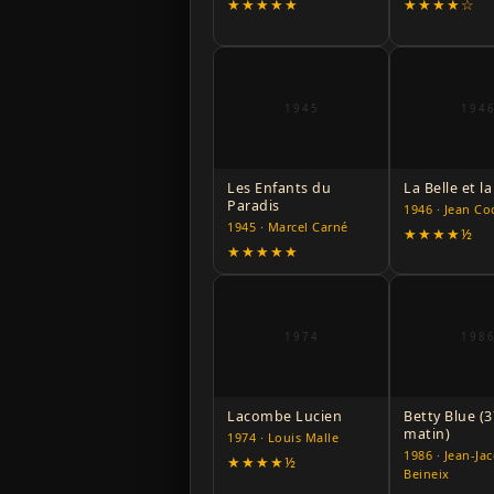
★★★★★
★★★★☆
1945
194
Les Enfants du
La Belle et l
Paradis
1946 · Jean Co
1945 · Marcel Carné
★★★★½
★★★★★
1974
198
Lacombe Lucien
Betty Blue (3
matin)
1974 · Louis Malle
1986 · Jean-Ja
★★★★½
Beineix