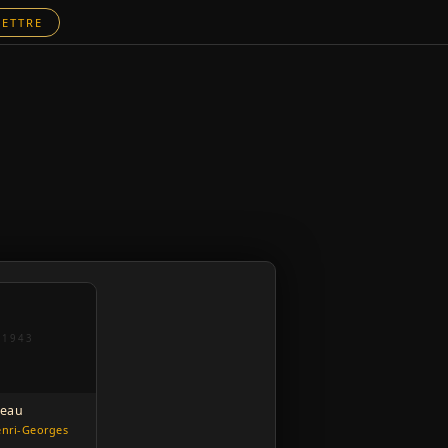
ETTRE
1943
beau
enri-Georges