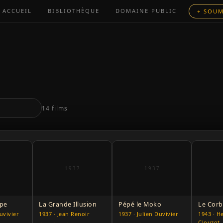
ACCUEIL
BIBLIOTHÈQUE
DOMAINE PUBLIC
+ SOUM
14 films
6
1937
1937
ipe
La Grande Illusion
Pépé le Moko
Le Cor
uvivier
1937 · Jean Renoir
1937 · Julien Duvivier
1943 · H
Clouzot