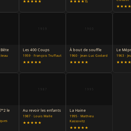
★★★★★
★★★★½
★★★
6
1959
1960
a Bête
Les 400 Coups
À bout de souffle
Le Mépr
cteau
1959 · François Truffaut
1960 · Jean-Luc Godard
1963 · J
★★★★★
★★★★★
★★★
6
1987
1995
7°2 le
Au revoir les enfants
La Haine
1987 · Louis Malle
1995 · Mathieu
cques
Kassovitz
★★★★★
★★★★★