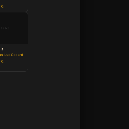
★½
1963
is
ean-Luc Godard
★½