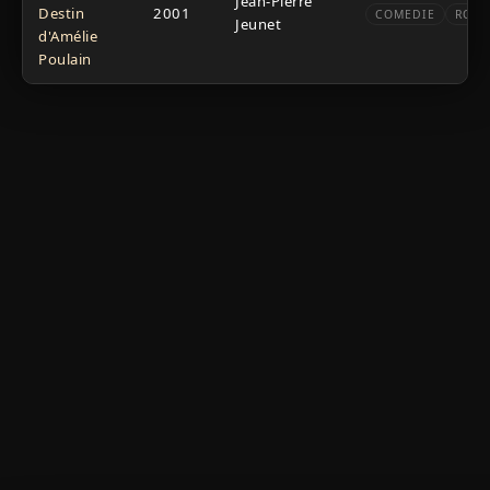
Jean-Pierre
Destin
2001
COMEDIE
ROM
Jeunet
d'Amélie
Poulain