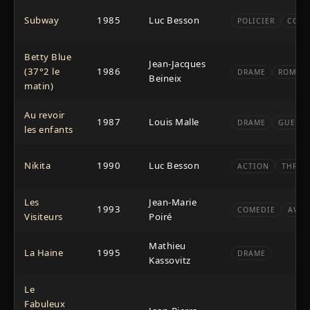
Subway
1985
Luc Besson
POLICIER
COME
Betty Blue
Jean-Jacques
(37°2 le
1986
DRAME
ROMAN
Beineix
matin)
Au revoir
1987
Louis Malle
DRAME
GUERRE
les enfants
Nikita
1990
Luc Besson
ACTION
THRILL
Les
Jean-Marie
1993
COMEDIE
AVEN
Visiteurs
Poiré
Mathieu
La Haine
1995
DRAME
Kassovitz
Le
Fabuleux