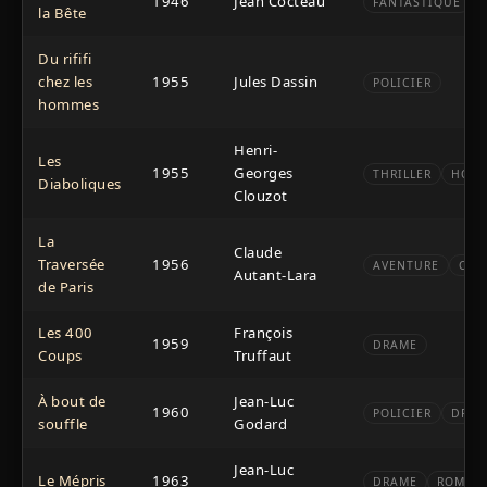
1946
Jean Cocteau
FANTASTIQUE
la Bête
Du rififi
chez les
1955
Jules Dassin
POLICIER
hommes
Henri-
Les
1955
Georges
THRILLER
HORR
Diaboliques
Clouzot
La
Claude
Traversée
1956
AVENTURE
COM
Autant-Lara
de Paris
Les 400
François
1959
DRAME
Coups
Truffaut
À bout de
Jean-Luc
1960
POLICIER
DRAM
souffle
Godard
Jean-Luc
Le Mépris
1963
DRAME
ROMAN