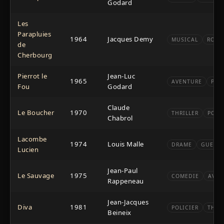
Godard
Les
Parapluies
1964
Jacques Demy
MUSICAL
ROMA
de
Cherbourg
Pierrot le
Jean-Luc
1965
AVENTURE
POL
Fou
Godard
Claude
Le Boucher
1970
THRILLER
POLI
Chabrol
Lacombe
1974
Louis Malle
DRAME
GUERRE
Lucien
Jean-Paul
Le Sauvage
1975
COMEDIE
AVEN
Rappeneau
Jean-Jacques
Diva
1981
POLICIER
THRI
Beineix