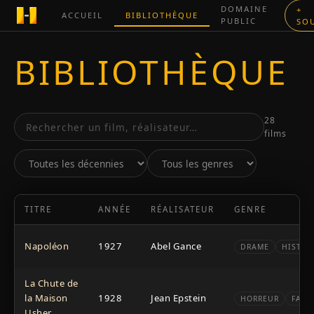
DOMAINE
+
ACCUEIL
BIBLIOTHÈQUE
PUBLIC
SO
BIBLIOTHÈQUE
28
films
TITRE
ANNÉE
RÉALISATEUR
GENRE
Napoléon
1927
Abel Gance
DRAME
HISTOR
La Chute de
la Maison
1928
Jean Epstein
HORREUR
FANT
Usher