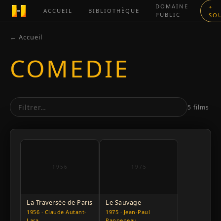
DOMAINE
+
ACCUEIL
BIBLIOTHÈQUE
PUBLIC
SO
← Accueil
COMEDIE
5 films
1956
1975
La Traversée de Paris
Le Sauvage
1956 · Claude Autant-
1975 · Jean-Paul
Lara
Rappeneau