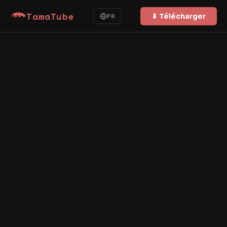
TamaTube
⬇ Télécharger
FR