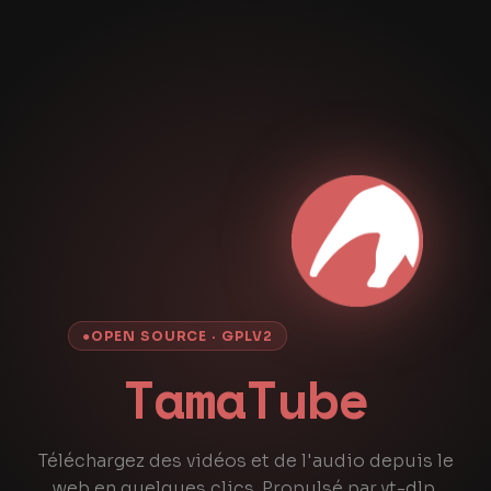
●
OPEN SOURCE · GPLV2
TamaTube
Téléchargez des vidéos et de l'audio depuis le
web en quelques clics. Propulsé par yt-dlp.